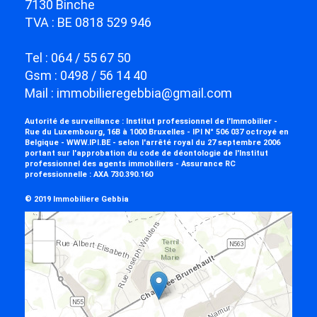
7130 Binche
TVA : BE 0818 529 946
Tel : 064 / 55 67 50
Gsm : 0498 / 56 14 40
Mail :
immobilieregebbia@gmail.com
Autorité de surveillance : Institut professionnel de l'Immobilier -
Rue du Luxembourg, 16B à 1000 Bruxelles - IPI N° 506 037 octroyé en
Belgique - WWW.IPI.BE - selon l'arrêté royal du 27 septembre 2006
portant sur l'approbation du
code de déontologie
de l'Institut
professionnel des agents immobiliers - Assurance RC
professionnelle :
AXA 730.390.160
© 2019 Immobiliere Gebbia
+
−