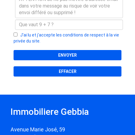
J'ai lu et j'accepte les conditions de respect à la vie
privée du site.
ENVOYER
EFFACER
Immobiliere Gebbia
Avenue Marie José, 59