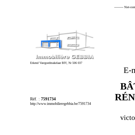
---------- Niet-co
Erkend Vastgoedmakelaar BIV, Nr 506 037
E-m
BÂ
RÉN
Réf. :
7591734
http://www.immobilieregebbia.be/7591734
vict