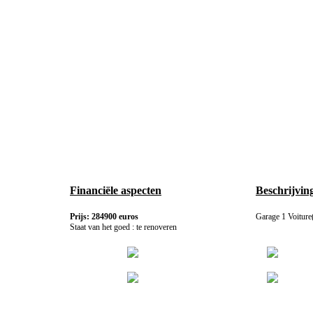
Financiële aspecten
Beschrijving
Prijs: 284900 euros
Garage 1 Voiture
Staat van het goed : te renoveren